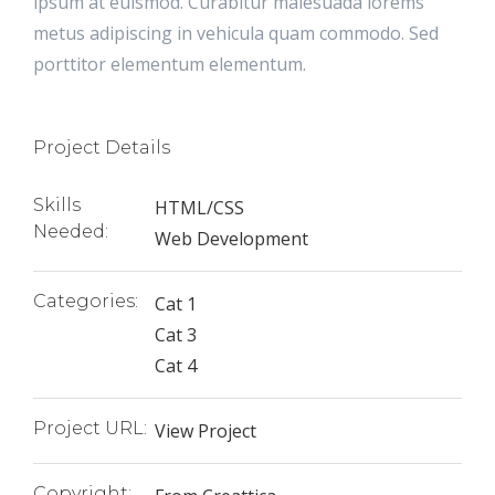
ipsum at euismod. Curabitur malesuada lorems
metus adipiscing in vehicula quam commodo. Sed
porttitor elementum elementum.
Project Details
Skills
HTML/CSS
Needed:
Web Development
Categories:
Cat 1
Cat 3
Cat 4
Project URL:
View Project
Copyright: