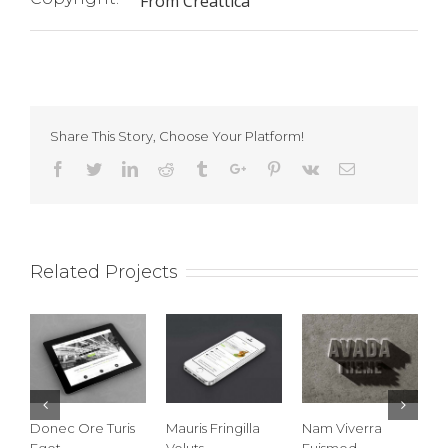
From Creattica
Share This Story, Choose Your Platform!
Facebook
Twitter
Linkedin
Reddit
Tumblr
Google+
Pinterest
Vk
Email
Related Projects
Donec Ore Turis
Mauris Fringilla
Nam Viverra
C
Eget
Voluts
Euismod
L