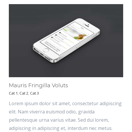
Mauris Fringilla Voluts
Cat 1
,
Cat 2
,
Cat 3
Lorem ipsum dolor sit amet, consectetur adipiscing
elit. Nam viverra euismod odio, gravida
pellentesque urna varius vitae. Sed dui lorem,
adipiscing in adipiscing et, interdum nec metus.