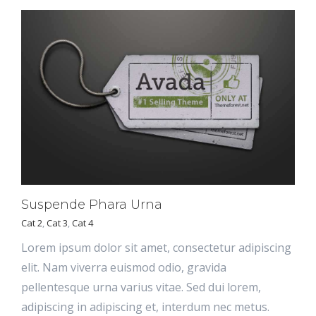
Suspende Phara Urna
Cat 2
,
Cat 3
,
Cat 4
Lorem ipsum dolor sit amet, consectetur adipiscing
elit. Nam viverra euismod odio, gravida
pellentesque urna varius vitae. Sed dui lorem,
adipiscing in adipiscing et, interdum nec metus.