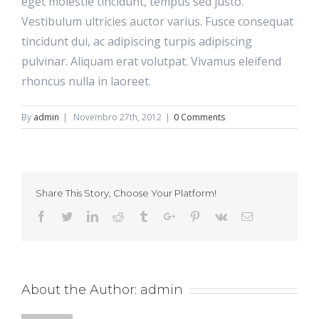
eget molestie tincidunt, tempus sed justo.
Vestibulum ultricies auctor varius. Fusce consequat
tincidunt dui, ac adipiscing turpis adipiscing
pulvinar. Aliquam erat volutpat. Vivamus eleifend
rhoncus nulla in laoreet.
By
admin
|
Novembro 27th, 2012
|
0 Comments
Share This Story, Choose Your Platform!
Facebook
Twitter
Linkedin
Reddit
Tumblr
Google+
Pinterest
Vk
Email
About the Author:
admin