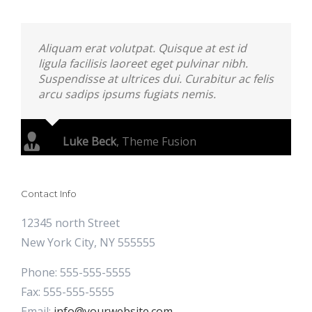
Aliquam erat volutpat. Quisque at est id
ligula facilisis laoreet eget pulvinar nibh.
Suspendisse at ultrices dui. Curabitur ac felis
arcu sadips ipsums fugiats nemis.
Luke Beck
,
Theme Fusion
Contact Info
12345 north Street
New York City, NY 555555
Phone: 555-555-5555
Fax: 555-555-5555
Email:
info@yourwebsite.com