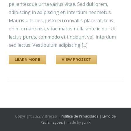
pellentesque urna varius vitae. Sed dui lorem,
adipiscing in adipiscing et, interdum nec metus.
Mauris ultricies, justo eu convallis placerat, felis
enim ornare nisi, vitae mattis nulla ante id dui. Ut
lectus purus, commodo et tincidunt vel, interdum
sed lectus. Vestibulum adipiscing [...]
LEARN MORE
VIEW PROJECT
Copyright 2022 Visfração |
Política de Privacidade
|
Livro de
Reclamações
| made by
yunik