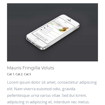
Mauris Fringilla Voluts
Cat 1
,
Cat 2
,
Cat 3
Lorem ipsum dolor sit amet, consectetur adipiscing
elit. Nam viverra euismod odio, gravida
pellentesque urna varius vitae. Sed dui lorem,
adipiscing in adipiscing et, interdum nec metus.