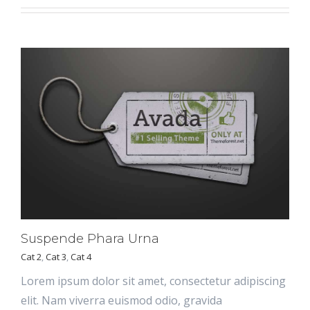
Suspende Phara Urna
Cat 2
,
Cat 3
,
Cat 4
Lorem ipsum dolor sit amet, consectetur adipiscing
elit. Nam viverra euismod odio, gravida